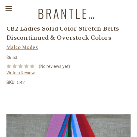
BRANTLEYS WESTERN & CASUAL WEAR
CB2 Ladies Solid Color Stretch Belts
Discontinued & Overstock Colors
Malco Modes
$6.50
(No reviews yet)
Write a Review
SKU:
CB2