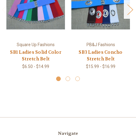
Square Up Fashions
PB&J Fashions
SB1 Ladies Solid Color
SB3 Ladies Concho
Stretch Belt
Stretch Belt
$6.50 - $14.99
$15.99 - $16.99
Navigate