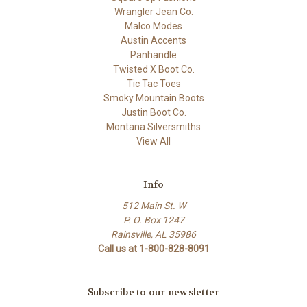
Wrangler Jean Co.
Malco Modes
Austin Accents
Panhandle
Twisted X Boot Co.
Tic Tac Toes
Smoky Mountain Boots
Justin Boot Co.
Montana Silversmiths
View All
Info
512 Main St. W
P. O. Box 1247
Rainsville, AL 35986
Call us at 1-800-828-8091
Subscribe to our newsletter